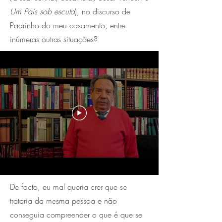
Um País sob escuta
), no discurso de
Padrinho do meu casamento, entre
inúmeras outras situações?
De facto, eu mal queria crer que se
trataria da mesma pessoa e não
conseguia compreender o que é que se