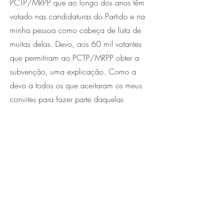
PCTP/MRPP que ao longo dos anos têm
votado nas candidaturas do Partido e na
minha pessoa como cabeça de lista de
muitas delas. Devo, aos 60 mil votantes
que permitiram ao PCTP/MRPP obter a
subvenção, uma explicação. Como a
devo a todos os que aceitaram os meus
convites para fazer parte daquelas
candidaturas. A todos os que aceitaram,
a meu pedido, fazerem parte das
respectivas comissões de honra. A todos
os operários e trabalhadores deste País.
A todos os cidadãos que me viram
defensor e propagandista de ideias e
propostas que, infelizmente, nunca se
conseguiram levar até ao Parlamento. Por