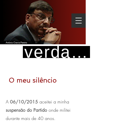
António Garcia Pereira
verdade
Só a
é revolucionária
O meu silêncio
A
aceitei a minha
06/10/2015
onde militei
suspensão do Partido
durante mais de 40 anos.