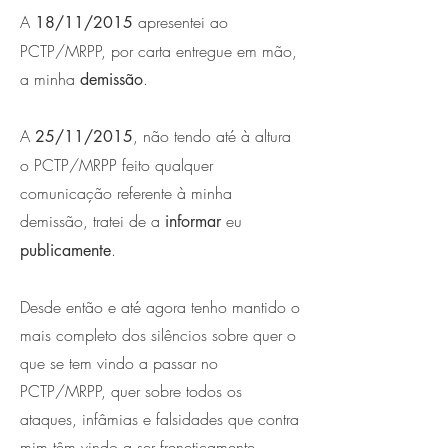
A
apresentei ao
18/11/2015
PCTP/MRPP, por carta entregue em mão,
a minha
.
demissão
A
, não tendo até à altura
25/11/2015
o PCTP/MRPP feito qualquer
comunicação referente à minha
demissão, tratei de a
eu
informar
.
publicamente
Desde então e até agora tenho mantido o
mais completo dos silêncios sobre quer o
que se tem vindo a passar no
PCTP/MRPP, quer sobre todos os
ataques, infâmias e falsidades que contra
mim têm vindo a ser freneticamente